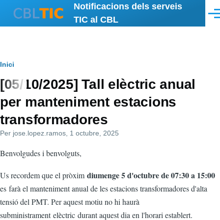
Notificacions dels serveis
Vés al contingut
Men
TIC al CBL
Fil
Inici
[05/10/2025] Tall elèctric anual
d'ariadna
per manteniment estacions
transformadores
Per
jose.lopez.ramos
, 1 octubre, 2025
Benvolgudes i benvolguts,
diumenge 5 d'octubre de 07:30 a 15:00
Us recordem que el pròxim
es farà el manteniment anual de les estacions transformadores d'alta
tensió del PMT. Per aquest motiu no hi haurà
subministrament
elèctric
durant aquest dia en l'horari establert.