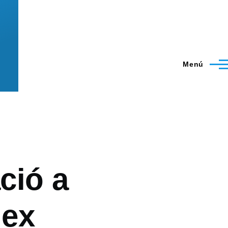
Menú
ció a
nex