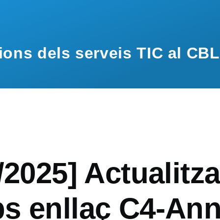
ions dels serveis TIC al CBL
/2025] Actualitza
s enllaç C4-An