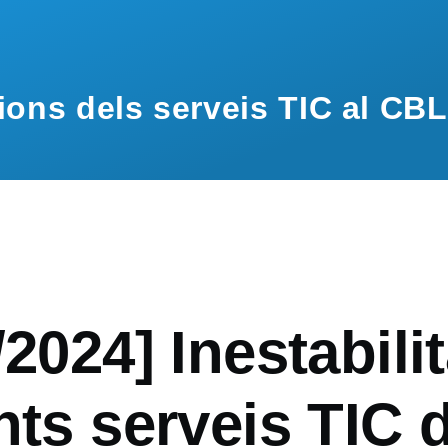
ions dels serveis TIC al CBL
/2024] Inestabili
nts serveis TIC 