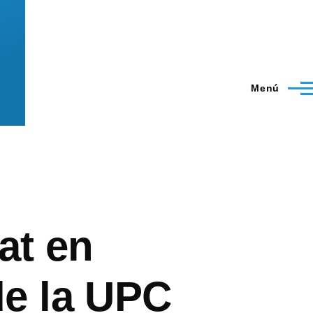
Menú
tat en
de la UPC